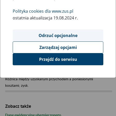
Wybierz hasła na literę:
Polityka cookies dla www.zus.pl
ostatnia aktualizacja 19.08.2024 r.
Odrzuć opcjonalne
Zarządzaj opcjami
Dochód
Przejdź do serwisu
Różnica między uzyskanym przychodem a poniesionymi
kosztami; zysk.
Zobacz także
Dane ewidencyjne ubezpieczonego