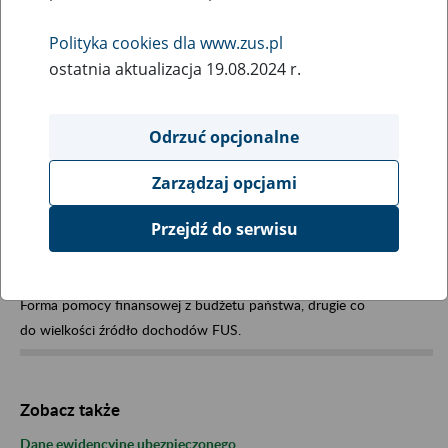
Wybierz hasła na literę:
Polityka cookies dla www.zus.pl
ostatnia aktualizacja 19.08.2024 r.
Odrzuć opcjonalne
Zarządzaj opcjami
Dotacja
Przejdź do serwisu
Forma pomocy finansowej z budżetu państwa, drugie co
do wielkości źródło dochodów FUS.
Zobacz także
Dane ewidencyjne ubezpieczonego