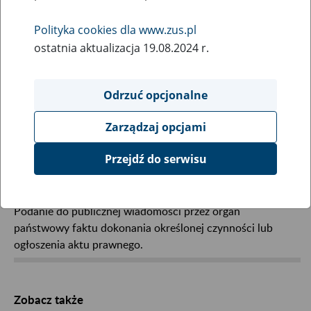
Wybierz hasła na literę:
Polityka cookies dla www.zus.pl
ostatnia aktualizacja 19.08.2024 r.
Odrzuć opcjonalne
Zarządzaj opcjami
Obwieszczenie
Przejdź do serwisu
Podanie do publicznej wiadomości przez organ
państwowy faktu dokonania określonej czynności lub
ogłoszenia aktu prawnego.
Zobacz także