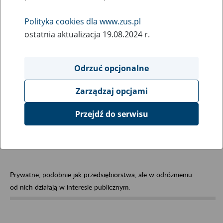
Wybierz hasła na literę:
Polityka cookies dla www.zus.pl
ostatnia aktualizacja 19.08.2024 r.
Odrzuć opcjonalne
Zarządzaj opcjami
Organizacje pozarządowe
Przejdź do serwisu
(NGO)
Prywatne, podobnie jak przedsiębiorstwa, ale w odróżnieniu
od nich działają w interesie publicznym.