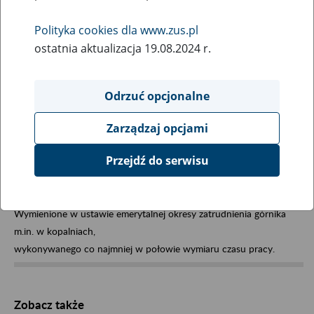
Wybierz hasła na literę:
Polityka cookies dla www.zus.pl
ostatnia aktualizacja 19.08.2024 r.
Odrzuć opcjonalne
Zarządzaj opcjami
Okresy pracy górniczej
Przejdź do serwisu
Wymienione w ustawie emerytalnej okresy zatrudnienia górnika
m.in. w kopalniach,
wykonywanego co najmniej w połowie wymiaru czasu pracy.
Zobacz także