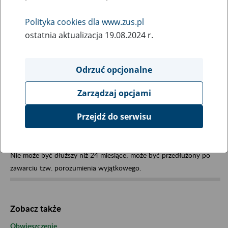
Wybierz hasła na literę:
Polityka cookies dla www.zus.pl
ostatnia aktualizacja 19.08.2024 r.
Odrzuć opcjonalne
Zarządzaj opcjami
Okres delegowania
Przejdź do serwisu
Nie może być dłuższy niż 24 miesiące; może być przedłużony po
zawarciu tzw. porozumienia wyjątkowego.
Zobacz także
Obwieszczenie